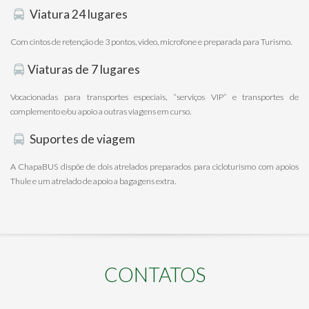
Viatura 24 lugares
Com cintos de retenção de 3 pontos, video, microfone e preparada para Turismo.
Viaturas de 7 lugares
Vocacionadas para transportes especiais, “serviços VIP” e transportes de
complemento e/ou apoio a outras viagens em curso.
Suportes de viagem
A ChapaBUS dispõe de dois atrelados preparados para cicloturismo com apoios
Thule e um atrelado de apoio a bagagens extra.
CONTATOS