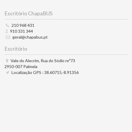
Escritório ChapaBUS
210 968 431
910 331 344
geral@chapabus.pt
Escritório
Vale do Alecrim, Rua do Sódio nrº73
2950-007 Palmela
Localização GPS : 38.60715,-8.91356