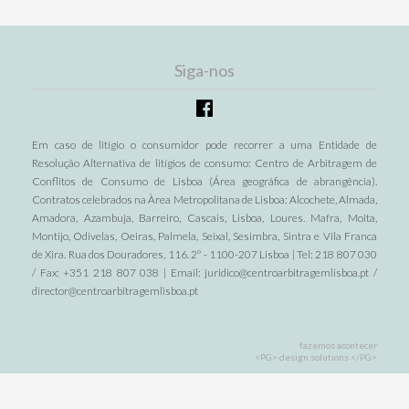
Siga-nos
Em caso de litígio o consumidor pode recorrer a uma Entidade de
Resolução Alternativa de litígios de consumo: Centro de Arbitragem de
Conflitos de Consumo de Lisboa (Área geográfica de abrangência).
Contratos celebrados na Àrea Metropolitana de Lisboa: Alcochete, Almada,
Amadora, Azambuja, Barreiro, Cascais, Lisboa, Loures. Mafra, Moita,
Montijo, Odivelas, Oeiras, Palmela, Seixal, Sesimbra, Sintra e Vila Franca
de Xira. Rua dos Douradores, 116. 2º - 1100-207 Lisboa | Tel: 218 807 030
/ Fax: +351 218 807 038 | Email: juridico@centroarbitragemlisboa.pt /
director@centroarbitragemlisboa.pt
fazemos acontecer
<PG> design solutions </PG>