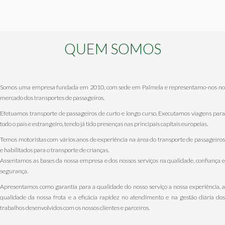
QUEM SOMOS
Somos uma empresa fundada em 2010, com sede em Palmela e representamo-nos no
mercado dos transportes de passageiros.
Efetuamos transporte de passageiros de curto e longo curso. Executamos viagens para
todo o país e estrangeiro, tendo já tido presenças nas principais capitais europeias.
Temos motoristas com vários anos de experiência na área do transporte de passageiros
e habilitados para o transporte de crianças.
Assentamos as bases da nossa empresa e dos nossos serviços na qualidade, confiança e
segurança.
Apresentamos como garantia para a qualidade do nosso serviço a nossa experiência, a
qualidade da nossa frota e a eficácia rapidez no atendimento e na gestão diária dos
trabalhos desenvolvidos com os nossos clientes e parceiros.